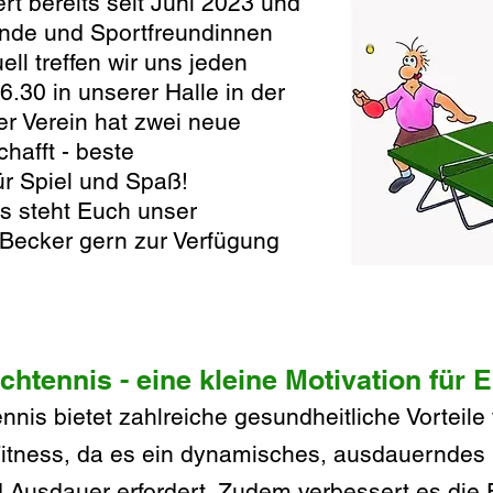
ert bereits seit Juni 2023 und
eunde und Sportfreundinnen
ell treffen wir uns jeden
.30 in unserer Halle in der
r Verein hat zwei neue
hafft - beste
ür Spiel und Spaß!
s steht Euch unser
 Becker gern zur Verfügung
htennis - eine kleine Motivation für 
ennis bietet zahlreiche gesundheitliche Vorteile
Fitness, da
es ein dynamisches, ausdauerndes S
d Ausdauer erfordert. Zudem verbessert es die