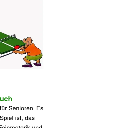
Euch
 für Senioren. Es
piel ist, das
 Feinmotorik und