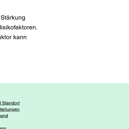
 Stärkung
sikofaktoren.
aktor kann
d Standort
tteilungen
tand
ung