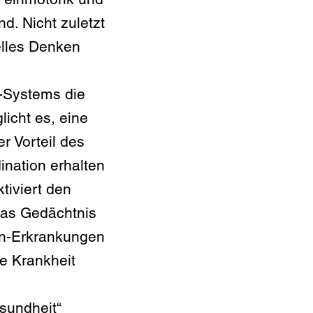
d. Nicht zuletzt
elles Denken
f-Systems die
icht es, eine
r Vorteil des
ination erhalten
tiviert den
das Gedächtnis
on-Erkrankungen
e Krankheit
sundheit“