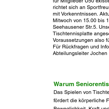
für Mitglieder Ü50 existi
richtet sich an Sportfr
mit Vorkenntnissen. Aktu
Mitwoch von 15.00 bis 16
Seehausener Str.5. Unse
Tischtennisplatte angesc
Voraussetzungen also f
Für Rückfragen und Info
Abteilungsleiter Jochen
Warum Seniorentisc
Das Spielen von Tisch
t
fördert die körperliche 
Beweglichkeit, Kraft un