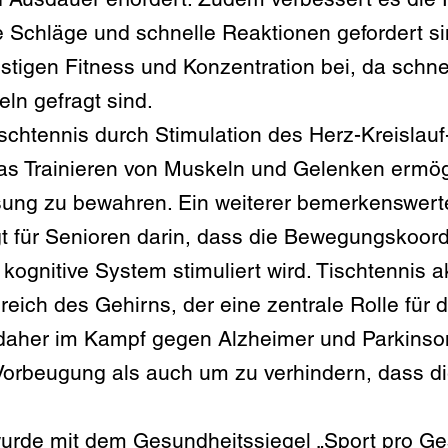
e Schläge und schnelle Reaktionen gefordert sin
eistigen Fitness und Konzentration bei, da schn
ln gefragt sind.
Tischtennis durch Stimulation des Herz-Kreislau
as Trainieren von Muskeln und Gelenken ermögl
sung zu bewahren. Ein weiterer bemerkenswerte
gt für Senioren darin, dass die Bewegungskoord
ognitive System stimuliert wird. Tischtennis ak
eich des Gehirns, der eine zentrale Rolle für 
rd daher im Kampf gegen Alzheimer und Parkins
 Vorbeugung als auch um zu verhindern, dass di
wurde mit dem Gesundheitssiegel „Sport pro Ge